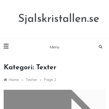
Skip
to
content
Sjalskristallen.se
Menu
Kategori:
Texter
Home
»
Texter
»
Page 2