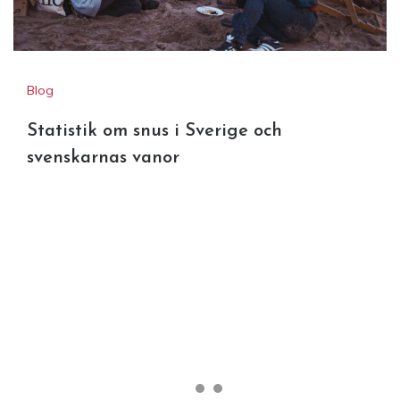
Vårens must-haves: nyheter från
Blog
populära Marta du Chateau hos
Statistik om snus i Sverige och
svenskarnas vanor
Lululia.se