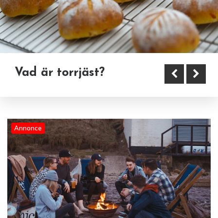
Vad är torrjäst?
Statistik om snus i Sverige och
svenskarnas vanor
Annonce